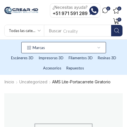
¿Necesitas ayuda?
0
0
+51 971 591 289
0
Buscar
Creality
Marcas
Escáneres 3D
Impresoras 3D
Filamentos 3D
Resinas 3D
Accesorios
Repuestos
Inicio
Uncategorized
AMS Lite-Portacarrete Giratorio