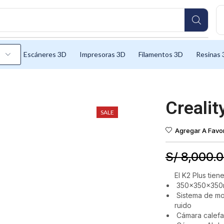
Escáneres 3D
Impresoras 3D
Filamentos 3D
Resinas 
Crealit
SALE
Agregar A Favor
S/
8,000.
El K2 Plus tiene
350x350x350mm
Sistema de mo
ruido
Cámara calefa