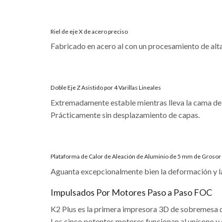
Riel de eje X de acero preciso
Fabricado en acero al con un procesamiento de alta,
Doble Eje Z Asistido por 4 Varillas Lineales
Extremadamente estable mientras lleva la cama de i
Prácticamente sin desplazamiento de capas.
Plataforma de Calor de Aleación de Aluminio de 5 mm de Grosor
Aguanta excepcionalmente bien la deformación y la
Impulsados Por Motores Paso a Paso FOC
K2 Plus es la primera impresora 3D de sobremesa q
Los cinco potentes motores funcionan al unísono y 