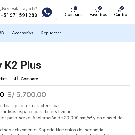
¿Necesitas ayuda?
0
0
0
Comparar
Favoritos
Carrito
+51 971 591 289
3D
Accesorios
Repuestos
y K2 Plus
itos
Compare
00
S/
5,700.00
n las siguientes características:
: Más espacio para la creatividad
tor paso-servo: Aceleración de 30,000 mm/s² y bajo nivel de
ctada activamente: Soporta filamentos de ingeniería