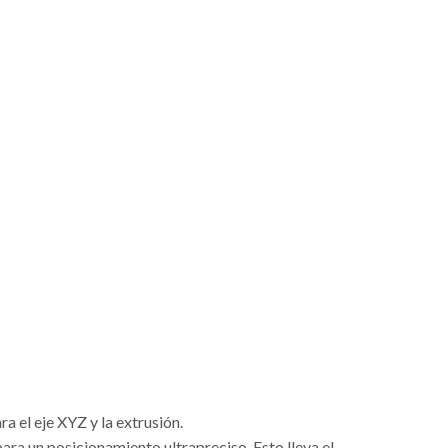
 el eje XYZ y la extrusión.
ra un posicionamiento ultrapreciso. Esto lleva el