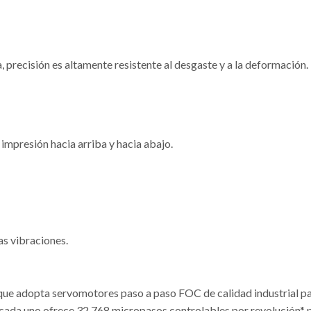
 precisión es altamente resistente al desgaste y a la deformación.
mpresión hacia arriba y hacia abajo.
s vibraciones.
ue adopta servomotores paso a paso FOC de calidad industrial para
cada uno ofrece 32.768 micropasos controlables por revolución* pa