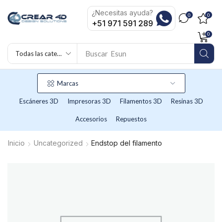
¿Necesitas ayuda?
0
0
+51 971 591 289
0
Buscar
Esun
Marcas
Escáneres 3D
Impresoras 3D
Filamentos 3D
Resinas 3D
Accesorios
Repuestos
Inicio
Uncategorized
Endstop del filamento