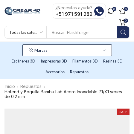
¿Necesitas ayuda?
0
0
+51 971 591 289
0
Buscar
Flashforge
Marcas
Escáneres 3D
Impresoras 3D
Filamentos 3D
Resinas 3D
Accesorios
Repuestos
Inicio
Repuestos
Hotend y Boquilla Bambu Lab Acero Inoxidable P1/X1 series
de 0.2 mm
SALE