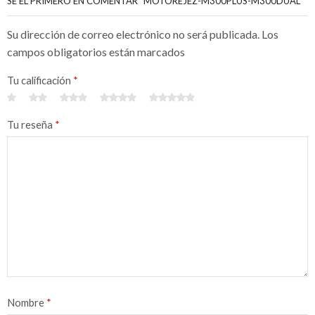
SÉ EL PRIMERO EN COMENTAR “MOTOREJEZ-M300PLUS-M300DUAL”
Su dirección de correo electrónico no será publicada. Los
campos obligatorios están marcados
Tu calificación
*
Tu reseña
*
Nombre
*