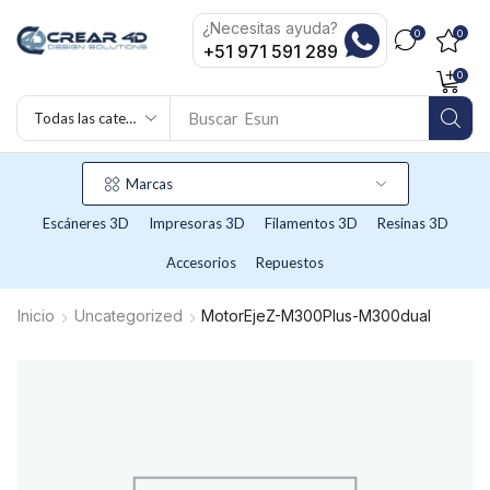
¿Necesitas ayuda?
0
0
+51 971 591 289
0
Buscar
Esun
Marcas
Escáneres 3D
Impresoras 3D
Filamentos 3D
Resinas 3D
Accesorios
Repuestos
Inicio
Uncategorized
MotorEjeZ-M300Plus-M300dual