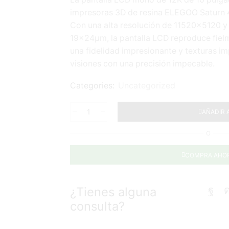
impresoras 3D de resina ELEGOO Saturn 4 
Con una alta resolución de 11520×5120 y
19×24μm, la pantalla LCD reproduce fielm
una fidelidad impresionante y texturas i
visiones con una precisión impecable.
Categories:
Uncategorized
AÑADIR 
O
COMPRA AHO
¿Tienes alguna
consulta?