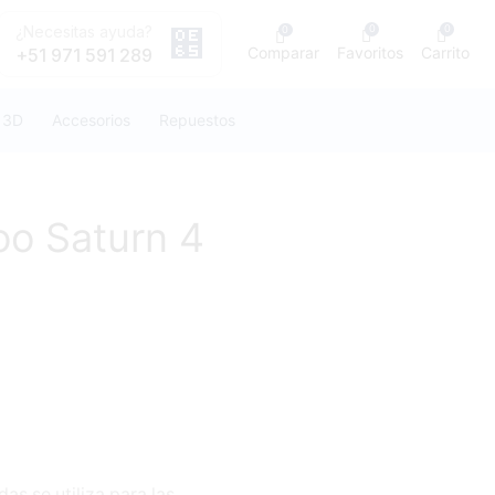
¿Necesitas ayuda?
0
0
0
Comparar
Favoritos
Carrito
+51 971 591 289
 3D
Accesorios
Repuestos
oo Saturn 4
s se utiliza para las