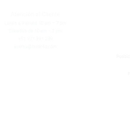
Atención al Cliente
Lunes a Viernes 10 am – 7 pm
Sábados de 10 am – 3 pm
+51 971 591 289
ventas@crear4d.com
Políti
P