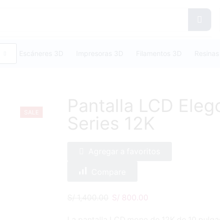
Escáneres 3D
Impresoras 3D
Filamentos 3D
Resinas
Pantalla LCD Eleg
SALE
Series 12K
Agregar a favoritos
Compare
S/
1,400.00
S/
800.00
La pantalla LCD mono de 12K de 10 pulgada