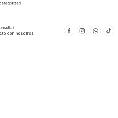
categorized
onsulta?
cto con nosotros