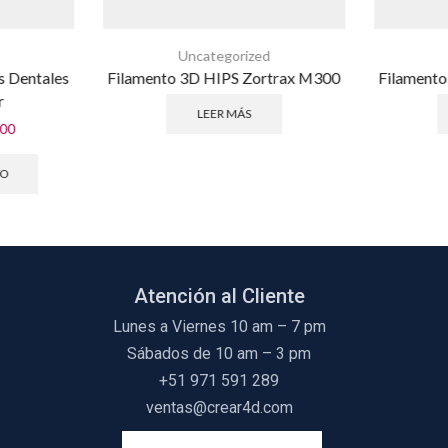
Uncategorized
s Dentales
Filamento 3D HIPS Zortrax M300
Filamento
r
LEER MÁS
.00
TO
Atención al Cliente
Lunes a Viernes 10 am – 7 pm
Sábados de 10 am – 3 pm
+51 971 591 289
ventas@crear4d.com