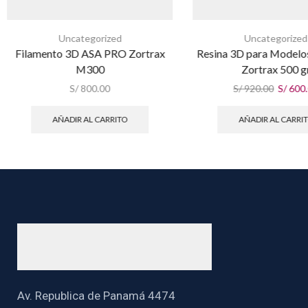
Uncategorized
Uncategorized
Filamento 3D ASA PRO Zortrax
Resina 3D para Modelo
M300
Zortrax 500 g
S/
800.00
S/
920.00
S/
600
AÑADIR AL CARRITO
AÑADIR AL CARRI
Av. Republica de Panamá 4474