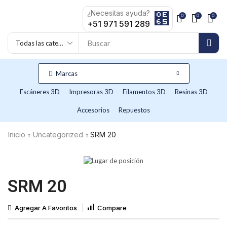
¿Necesitas ayuda?
0
0
0
+51 971 591 289
Buscar
Marcas
Escáneres 3D
Impresoras 3D
Filamentos 3D
Resinas 3D
Accesorios
Repuestos
Inicio
Uncategorized
SRM 20
SRM 20
Agregar A Favoritos
Compare