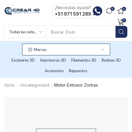
¿Necesitas ayuda?
0
0
+51 971 591 289
0
Buscar
Esun
Marcas
Escáneres 3D
Impresoras 3D
Filamentos 3D
Resinas 3D
Accesorios
Repuestos
Inicio
Uncategorized
Motor Extrusor Zortrax