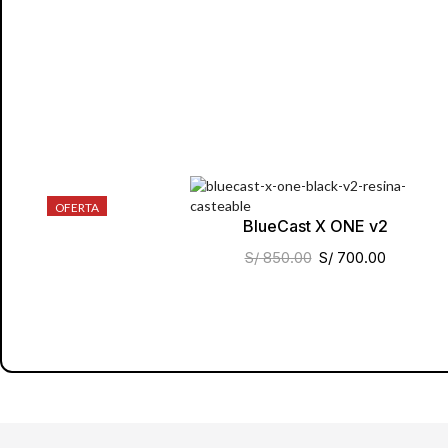
OFERTA
BlueCast X ONE v2
S/
850.00
S/
700.00