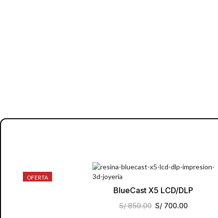
OFERTA
BlueCast X5 LCD/DLP
S/
850.00
S/
700.00