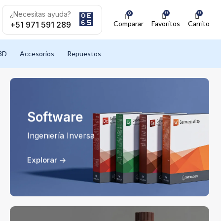
¿Necesitas ayuda?
0
0
0
Comparar
Favoritos
Carrito
+51 971 591 289
3D
Accesorios
Repuestos
Software
Ingeniería Inversa
Explorar ->