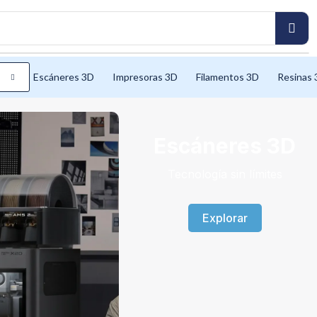
Escáneres 3D
Impresoras 3D
Filamentos 3D
Resinas 
Escáneres 3D
Tecnología sin límites
Explorar