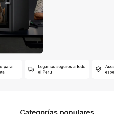
le para
Legamos seguros a todo
Ases
ata
el Perú
espe
Categorías populares