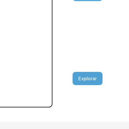
Resinas
Calidad y resistencia
OFERTA
BlueCast X-
S/
850.00
Explorar